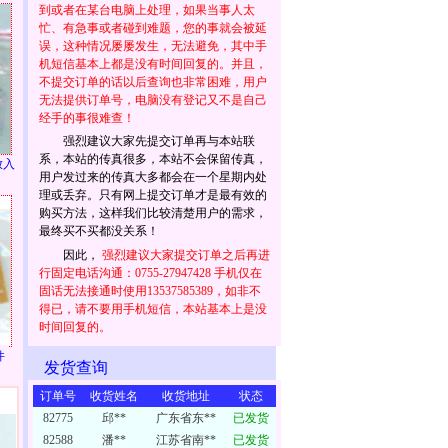
到或者在某台电脑上处理，如果当事人太
忙、有急事或者碰到难题，您的事就会被延
误，这种情况屡屡发生，无法避免，其中手
机短信基本上都是没有时间回复的。并且，
不提交订单的话以后查询也非常困难，用户
无法提供订单号，电脑没有登记又不是自己
经手的事很难查！
强烈建议大家先提交订单再与本站联
系，本站的传真很多，本站不会保留传真，
放入
用户发过来的传真大多都会在一个星期内处
理或丢弃。只有网上提交订单才是最有效的
购买方法，这样我们比较清楚用户的需求，
最终买不买都没关系！
因此，
强烈建议大家提交订单之后再进
行固定电话沟通：0755-27947428 手机仅在
固话无法接通时使用13537585389，如非不
得已，请不要用手机短信，本站基本上是没
时间回复的。
件
发货查询
订单号
收货姓名
收货地址
状态
82775
邱**
广东省东**
已发货
82588
潘**
江苏省南**
已发货