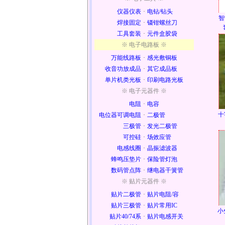
仪器仪表
·
电钻/钻头
智
焊接固定
·
镊钳螺丝刀
工具套装
·
元件盒胶袋
※ 电子电路板 ※
万能线路板
·
感光敷铜板
收音功放成品
·
其它成品板
单片机类光板
·
印刷电路光板
※ 电子元器件 ※
电阻
·
电容
十
电位器可调电阻
·
二极管
三极管
·
发光二极管
可控硅
·
场效应管
电感线圈
·
晶振滤波器
蜂鸣压垫片
·
保险管灯泡
数码管点阵
·
继电器干簧管
※ 贴片元器件 ※
贴片二极管
·
贴片电阻/容
贴片三极管
·
贴片常用IC
小
贴片40/74系
·
贴片电感开关