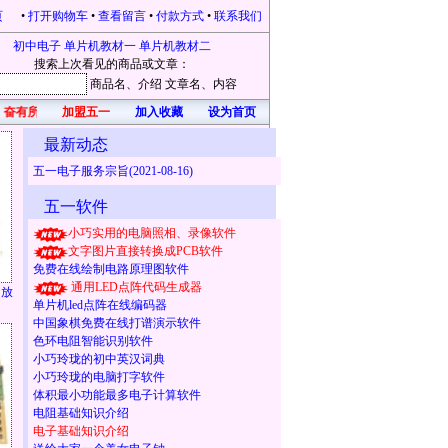
页
•
打开购物车
•
查看留言
•
付款方式
•
联系我们
初中电子
单片机教材一
单片机教材二
搜索上次看见的商品或文章：
商品名
、介绍
文章名
、内容
奋有所获，开心每一天！凡在本站购物的，均有礼品赠送。本站为感恩新老客户不断
加盟五一
加入收藏
设为首页
最新动态
五一电子服务宗旨(2021-08-16)
五一软件
小巧实用的电脑照相、录像软件
文字图片直接转换成PCB软件
免费在线绘制电路原理图软件
通用LED点阵代码生成器
放
单片机led点阵在线编码器
中国象棋免费在线打谱演示软件
色环电阻智能识别软件
小巧玲珑的初中英汉词典
小巧玲珑的电脑打字软件
体积最小功能最多电子计算软件
电阻基础知识介绍
电子基础知识介绍