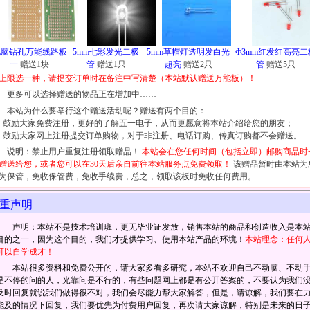
电脑钻孔万能线路板
5mm七彩发光二极
5mm草帽灯透明发白光
Ф3mm红发红高亮二
一
赠送1块
管
赠送1只
超亮
赠送2只
管
赠送5只
上限选一种，请提交订单时在备注中写清楚（本站默认赠送万能板）！
更多可以选择赠送的物品正在增加中……
本站为什么要举行这个赠送活动呢？赠送有两个目的：
、鼓励大家免费注册，更好的了解五一电子，从而更愿意将本站介绍给您的朋友；
、鼓励大家网上注册提交订单购物，对于非注册、电话订购、传真订购都不会赠送。
说明：禁止用户重复注册领取赠品！
本站会在您任何时间（包括立即）邮购商品时
赠送给您，或者您可以在30天后亲自前往本站服务点免费领取！
该赠品暂时由本站为
为保管，免收保管费，免收手续费，总之，领取该板时免收任何费用。
重声明
声明：本站不是技术培训班，更无毕业证发放，销售本站的商品和创造收入是本
目的之一，因为这个目的，我们才提供学习、使用本站产品的环境！
本站理念：任何
可以自学成才！
本站很多资料和免费公开的，请大家多看多研究，本站不欢迎自己不动脑、不动
是不停的问的人，光靠问是不行的，有些问题网上都是有公开答案的，不要认为我们
及时回复就说我们做得很不对，我们会尽能力帮大家解答，但是，请谅解，我们要在
能及的情况下回复，我们要优先为付费用户回复，再次请大家谅解，特别是未来的日