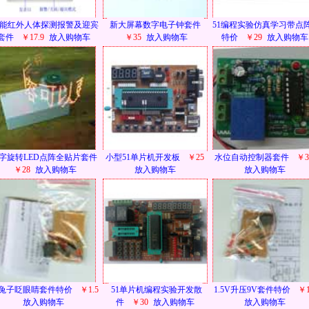
能红外人体探测报警及迎宾
新大屏幕数字电子钟套件
51编程实验仿真学习带点
套件
￥17.9
放入购物车
￥35
放入购物车
特价
￥29
放入购物车
字旋转LED点阵全贴片套件
小型51单片机开发板
￥25
水位自动控制器套件
￥3
￥28
放入购物车
放入购物车
放入购物车
兔子眨眼睛套件特价
￥1.5
51单片机编程实验开发散
1.5V升压9V套件特价
￥1
放入购物车
件
￥30
放入购物车
放入购物车