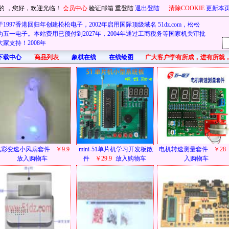
的
，您好，欢迎光临！
会员中心
验证邮箱
重登陆
退出登陆
清除COOKIE
更新本
1997香港回归年创建松松电子，2002年启用国际顶级域名 51dz.com，松松
五一电子。本站费用已预付到2027年，2004年通过工商税务等国家机关审批
家支持！2008年
下载中心
商品列表
象棋在线
在线绘图
首先在此祝广大客户学有所成，进有所就，
七彩变速小风扇套件
￥9.9
mini-51单片机学习开发板散
电机转速测量套件
￥28
放入购物车
件
￥29.9
放入购物车
入购物车