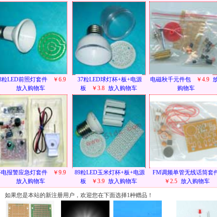
38粒LED前照灯套件
￥6.9
37粒LED球灯杯+板+电源
电磁秋千元件包
￥4.9
放入购物车
板
￥3.8
放入购物车
购物车
停电报警应急灯套件
￥9.9
89粒LED玉米灯杯+板+电源
FM调频单管无线话筒套
放入购物车
板
￥3.9
放入购物车
￥2.5
放入购物车
如果您是本站的新注册用户，欢迎您在下面选择1种赠品！