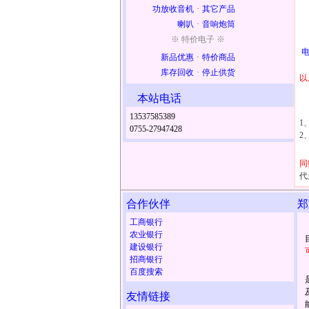
功放收音机
·
其它产品
喇叭
·
音响炮筒
※ 特价电子 ※
新品优惠
·
特价商品
库存回收
·
停止供货
以
本站电话
13537585389
1
0755-27947428
2
同
代
合作伙伴
郑
工商银行
农业银行
建设银行
招商银行
百度搜索
友情链接