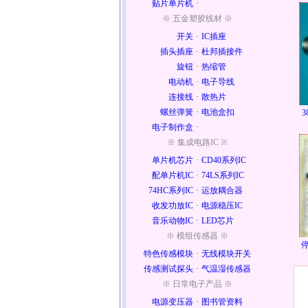
贴片单片机
·
※ 五金塑胶线材 ※
开关
·
IC插座
插头插座
·
杜邦插接件
旋钮
·
热缩管
电动机
·
电子导线
连接线
·
散热片
螺丝弹簧
·
电池盒扣
电子制作盒
·
※ 集成电路IC ※
单片机芯片
·
CD40系列IC
配单片机IC
·
74LS系列IC
74HC系列IC
·
运放耦合器
收发功放IC
·
电源稳压IC
音乐动物IC
·
LED芯片
※ 模组传感器 ※
特色传感模块
·
无线模块开关
传感测试探头
·
气温湿传感器
※ 日常电子产品 ※
电源变压器
·
图书管资料