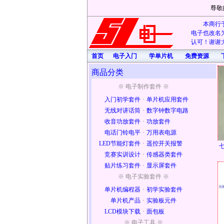
尊敬
本商行于
电子也改名为
认可！谢谢大
首页
电子入门
学单片机
免费资源
商品分类
※ 电子制作套件 ※
入门初学套件
·
单片机应用套件
无线对讲话筒
·
数字钟数字电路
收音功放套件
·
功放套件
电话门铃电平
·
万用表电源
LED节能灯套件
·
遥控开关报警
竞赛实训设计
·
传感器类套件
贴片练习套件
·
显示屏套件
※ 电子实验套件 ※
单片机编程器
·
初学实验套件
单片机产品
·
实验板元件
LCD模块下载
·
面包板
※ 电子工具 ※