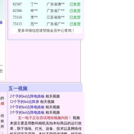
82587
丁**
广东省佛**
已发货
82586
申**
广东省广**
已发货
75116
李**
江苏省徐**
已发货
极
75115
范**
广东省广**
已发货
更多详细信息请登陆会员中心查询！
一
您
五一视频
2个字的led点阵电路板
相关视频
站的
12个字的led点阵屏
相关视频
人都
2个字的led点阵电路板
相关视频
2个字的led点阵电路板
相关视频
手但
五一电子正在尝试增加视频内容！
视频
没有
来源主要是用数码相机实拍本站商品的运行效
力所
果，限于场地、灯光、设备、技术以及网络传
子，