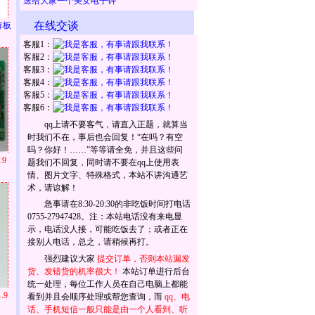
送给大家一个美女电子钟
在线交谈
阵板
客服1：
客服2：
客服3：
客服4：
客服5：
客服6：
qq上请不要客气，请直入正题，就算当
时我们不在，事后也会回复！“在吗？有空
吗？你好！……”等等请全免，并且这些问
.9
题我们不回复，同时请不要在qq上使用表
情、图片文字、特殊格式，本站不讲沟通艺
术，请谅解！
急事请在8:30-20:30的非吃饭时间打电话
0755-27947428。注：本站电话没有来电显
示，电话没人接，可能吃饭去了；或者正在
接别人电话，总之，请稍候再打。
强烈建议大家
提交订单，否则本站漏发
货、发错货的机率很大！
本站订单进行后台
统一处理，每位工作人员在自己电脑上都能
.9
看到并且会顺序处理或帮您查询，而
qq、电
话、手机短信一般只能是由一个人看到、听