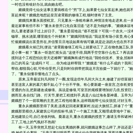
一时也没有啥好办法,就由她去吧。
嫦娥觉得七仙女这事主要病根在个“穷”字上,如果要七仙女富起来,她也就不
富起来呢？嫦娥忽地想起皇宫凌霄殿的修缮工程,顿时便有了主意。
嫦娥找来董永面授机宜。只见董永一身粗布麻衣,神情沮丧地走进来,在一身
最近家事有些不和？”董永未曾开口先自落泪道:“还不是为钱的事。”嫦娥体谅
劲儿,要老婆孩子过上好日子。”董永委屈地说:“谁不想富？可我一个农夫,一没
锄草、挑水浇菜,哪里能生个外财来？”嫦娥同情地说:“我这里有场小富贵,有心
忙催嫦娥说出富贵所在,并信誓旦旦地说如果有钱可赚,就是赴汤蹈火也在所不
嫦娥看火候已到,便说:“凌霄殿修缮工程马上就要动工了,正在物色施工队,
是小事一桩？”董永一听急忙摇头说:“这使不得,我两手空空靠什么包工？再说
揽到这个工程恐怕比登天还难啊!”嫦娥胸有成竹地说:“我给你技术、资金,招
自己的耳朵:“这成吗？可……你为啥这样帮我？”嫦娥道:“有什么不成的？我
帮你,都怪我心软,可怜你受穷,只是到时你捎带把我这月宫拾掇一下就行了。”她
了。”董永似懂非懂地点了点头。
原来,玉帝最近到凡间转了一圈,发现这些年凡间大兴土木,修建了好些富丽堂
甚至连富人家的墓穴都不如,心下十分不平衡。有心要新建一座皇宫,怎奈耗资
变通的办法,把新建改成修缮。虽说是修缮,可皇宫的规模要增加好几倍,投资
拥而至,各自找门路、打关节,要把工程揽到手,真是八仙过海各显神通。玉帝为
嫦娥想了个一箭双雕的主意,把工程包给董永,这样既能帮七仙女脱贫,讨好玉帝
董永从嫦娥那里得了美差,连夜赶回老家董家村,拉起大旗招工,拼凑了个“董氏
嫦娥那里模仿人家建筑公司的投标书,搞了一个施工方案,又顺理成章地中了标。
其他建筑公司,自己坐收利钱。奠基这天,董永在嫦娥的授意下,邀请玉帝和诸神
工了,工地上的气氛好不热闹!
有一天,玉帝突然又想起七仙女离婚的事,就问嫦娥这事怎么样了,并说还是不
婚,她也不会离啦。”玉帝正要问明原委,不想七仙女突然跑进来,哭着说董永要