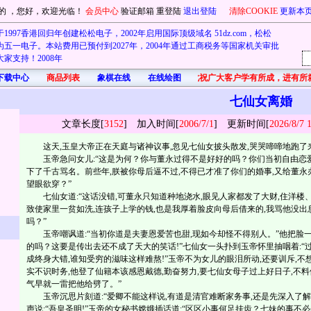
的
，您好，欢迎光临！
会员中心
验证邮箱
重登陆
退出登陆
清除COOKIE
更新本
1997香港回归年创建松松电子，2002年启用国际顶级域名 51dz.com，松松
五一电子。本站费用已预付到2027年，2004年通过工商税务等国家机关审批
家支持！2008年
下载中心
商品列表
象棋在线
在线绘图
首先在此祝广大客户学有所成，进有所
七仙女离婚
文章长度[
3152
] 加入时间[
2006/7/1
]
更新
时间[
2026/8/7 
这天,玉皇大帝正在天庭与诸神议事,忽见七仙女披头散发,哭哭啼啼地跑了来
玉帝急问女儿:“这是为何？你与董永过得不是好好的吗？你们当初自由恋爱,
下了千古骂名。前些年,朕被你母后逼不过,不得已才准了你们的婚事,又给董永办
望眼欲穿？”
七仙女道:“这话没错,可董永只知道种地浇水,眼见人家都发了大财,住洋楼、
致使家里一贫如洗,连孩子上学的钱,也是我厚着脸皮向母后借来的,我骂他没出
吗？”
玉帝嘲讽道:“当初你道是夫妻恩爱苦也甜,现如今却怪不得别人。”他把脸一
的吗？这要是传出去还不成了天大的笑话!”七仙女一头扑到玉帝怀里抽咽着:“
成终身大错,谁知受穷的滋味这样难熬!”玉帝不为女儿的眼泪所动,还要训斥,不
实不识时务,他登了仙籍本该感恩戴德,勤奋努力,要七仙女母子过上好日子,不
气早就一雷把他给劈了。”
玉帝沉思片刻道:“爱卿不能这样说,有道是清官难断家务事,还是先深入了解
声说:“吾皇圣明!”玉帝的女秘书嫦娥插话道:“区区小事何足挂齿？七妹的事不