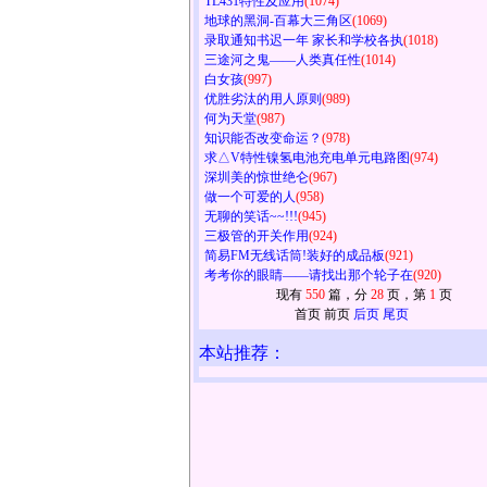
TL431特性及应用
(1074)
地球的黑洞-百幕大三角区
(1069)
录取通知书迟一年 家长和学校各执
(1018)
三途河之鬼——人类真任性
(1014)
白女孩
(997)
优胜劣汰的用人原则
(989)
何为天堂
(987)
知识能否改变命运？
(978)
求△V特性镍氢电池充电单元电路图
(974)
深圳美的惊世绝仑
(967)
做一个可爱的人
(958)
无聊的笑话~~!!!
(945)
三极管的开关作用
(924)
简易FM无线话筒!装好的成品板
(921)
考考你的眼睛——请找出那个轮子在
(920)
现有
550
篇，分
28
页，第
1
页
首页 前页
后页
尾页
本站推荐：