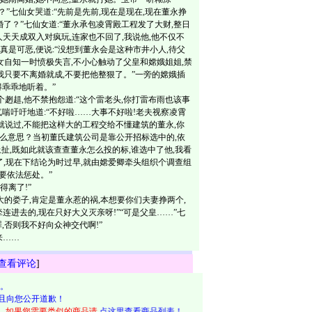
”七仙女哭道:“先前是先前,现在是现在,现在董永挣
婚了？”七仙女道:“董永承包凌霄殿工程发了大财,整日
天天成双入对疯玩,连家也不回了,我说他,他不仅不
真是可恶,便说:“没想到董永会是这种市井小人,待父
女自知一时愤极失言,不小心触动了父皇和嫦娥姐姐,禁
,我只要不离婚就成,不要把他整狠了。”一旁的嫦娥插
得乖乖地听着。”
趄,他不禁抱怨道:“这个雷老头,你打雷布雨也该事
气喘吁吁地道:“不好啦……大事不好啦!老夫视察凌霄
就说过,不能把这样大的工程交给不懂建筑的董永,你
是什么意思？当初董氏建筑公司是靠公开招标选中的,依
扯,既如此就该查查董永怎么投的标,谁选中了他,我看
了,现在下结论为时过早,就由嫦爱卿牵头组织个调查组
要依法惩处。”
离了!”
娄子,肯定是董永惹的祸,本想要你们夫妻挣两个,
连进去的,现在只好大义灭亲呀!”“可是父皇……”七
,否则我不好向众神交代啊!”
来……
查看评论
]
。
且向您公开道歉！
品，如果您需要类似的商品请
点这里查看商品列表！