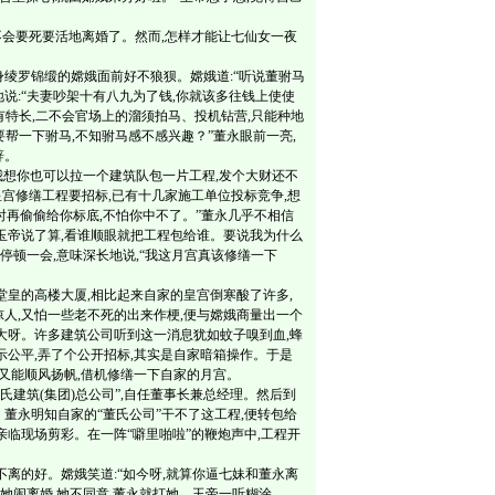
会要死要活地离婚了。然而,怎样才能让七仙女一夜
绫罗锦缎的嫦娥面前好不狼狈。嫦娥道:“听说董驸马
地说:“夫妻吵架十有八九为了钱,你就该多往钱上使使
有特长,二不会官场上的溜须拍马、投机钻营,只能种地
要帮一下驸马,不知驸马感不感兴趣？”董永眼前一亮,
辞。
我想你也可以拉一个建筑队包一片工程,发个大财还不
皇宫修缮工程要招标,已有十几家施工单位投标竞争,想
标时再偷偷给你标底,不怕你中不了。”董永几乎不相信
和玉帝说了算,看谁顺眼就把工程包给谁。要说我为什么
停顿一会,意味深长地说,“我这月宫真该修缮一下
皇的高楼大厦,相比起来自家的皇宫倒寒酸了许多,
惊人,又怕一些老不死的出来作梗,便与嫦娥商量出一个
巨大呀。许多建筑公司听到这一消息犹如蚊子嗅到血,蜂
示公平,弄了个公开招标,其实是自家暗箱操作。于是
,又能顺风扬帆,借机修缮一下自家的月宫。
建筑(集团)总公司”,自任董事长兼总经理。然后到
董永明知自家的“董氏公司”干不了这工程,便转包给
亲临现场剪彩。在一阵“噼里啪啦”的鞭炮声中,工程开
离的好。嫦娥笑道:“如今呀,就算你逼七妹和董永离
和她闹离婚,她不同意,董永就打她。玉帝一听糊涂