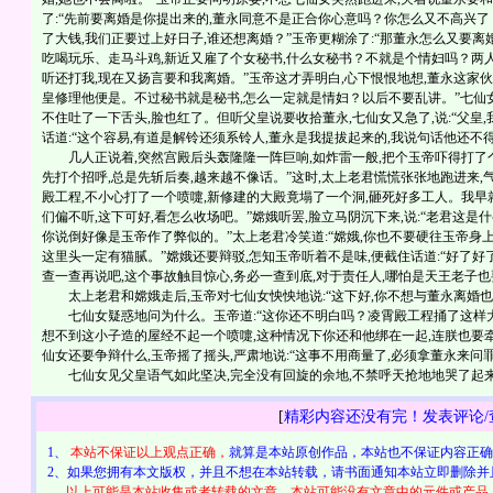
了:“先前要离婚是你提出来的,董永同意不是正合你心意吗？你怎么又不高兴了？
了大钱,我们正要过上好日子,谁还想离婚？”玉帝更糊涂了:“那董永怎么又要离
吃喝玩乐、走马斗鸡,新近又雇了个女秘书,什么女秘书？不就是个情妇吗？两人
听还打我,现在又扬言要和我离婚。”玉帝这才弄明白,心下恨恨地想,董永这家伙
皇修理他便是。不过秘书就是秘书,怎么一定就是情妇？以后不要乱讲。”七仙
不住吐了一下舌头,脸也红了。但听父皇说要收拾董永,七仙女又急了,说:“父皇
话道:“这个容易,有道是解铃还须系铃人,董永是我提拔起来的,我说句话他还不
几人正说着,突然宫殿后头轰隆隆一阵巨响,如炸雷一般,把个玉帝吓得打了个趔
先打个招呼,总是先斩后奏,越来越不像话。”这时,太上老君慌慌张张地跑进来,
殿工程,不小心打了一个喷嚏,新修建的大殿竟塌了一个洞,砸死好多工人。我早
们偏不听,这下可好,看怎么收场吧。”嫦娥听罢,脸立马阴沉下来,说:“老君这
你说倒好像是玉帝作了弊似的。”太上老君冷笑道:“嫦娥,你也不要硬往玉帝身上
这里头一定有猫腻。”嫦娥还要辩驳,怎知玉帝听着不是味,便截住话道:“好了好
查一查再说吧,这个事故触目惊心,务必一查到底,对于责任人,哪怕是天王老子也
太上老君和嫦娥走后,玉帝对七仙女怏怏地说:“这下好,你不想与董永离婚也得
七仙女疑惑地问为什么。玉帝道:“这你还不明白吗？凌霄殿工程捅了这样大的
想不到这小子造的屋经不起一个喷嚏,这种情况下你还和他绑在一起,连朕也要牵
仙女还要争辩什么,玉帝摇了摇头,严肃地说:“这事不用商量了,必须拿董永来问罪
七仙女见父皇语气如此坚决,完全没有回旋的余地,不禁呼天抢地地哭了起
[
精彩内容还没有完！发表评论/
1、
本站不保证以上观点正确，
就算是本站原创作品，本站也不保证内容正确
2、如果您拥有本文版权，并且不想在本站转载，请书面通知本站立即删除并
以上可能是本站收集或者转载的文章，本站可能没有文章中的元件或产