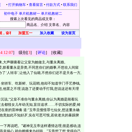
页
•
打开购物车
•
查看留言
•
付款方式
•
联系我们
初中电子
单片机教材一
单片机教材二
搜索上次看见的商品或文章：
商品名
、介绍
文章名
、内容
就，奋有所获，开心每一天！凡在本站购物的，均有礼品赠送。本站为感恩新老客户不
加盟五一
加入收藏
设为首页
14:12:07
] 级别[
3
] [
评论
] [
收藏
]
,大声嚷嚷着让父皇为她做主,与董永离婚。
朕看董永是异类,不同意你们的婚事,不想在人间留
了‘人转非’,让他入了仙籍,不然你们还不是天各一方,
坐轿车、吃新鲜、玩花哨,他却不知道学门手艺挣钱,
息,他置之不理,说急了还要动手打我,您说这还有天理
沉说,“父皇不准你与董永离婚,你认为离婚是闹着玩
过去都怪女儿年幼无知,盲目追求……不切实际的爱,铸
想在座的雷神奏 道:“玉帝且慢怪罪七仙女,想这董永确
料他竟如此不知好歹,实在可恶可恨,若依老夫的暴躁脾
一下再说吧。”诸神见玉帝这样通情达理,很是感动,连
必吾皇操心,就由嫦娥来办好啦。”玉帝想了想,觉得自己