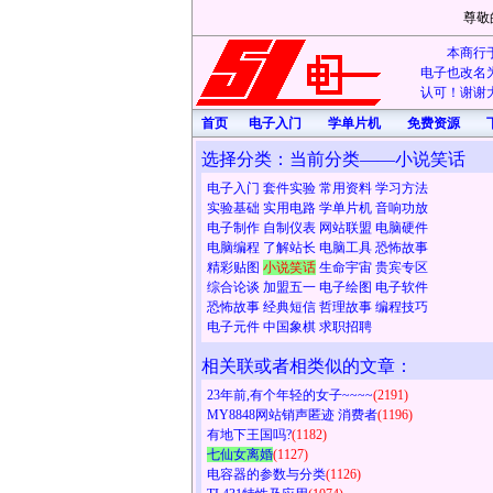
尊敬
本商行于
电子也改名为
认可！谢谢大
首页
电子入门
学单片机
免费资源
选择分类：当前分类——小说笑话
电子入门
套件实验
常用资料
学习方法
实验基础
实用电路
学单片机
音响功放
电子制作
自制仪表
网站联盟
电脑硬件
电脑编程
了解站长
电脑工具
恐怖故事
精彩贴图
小说笑话
生命宇宙
贵宾专区
综合论谈
加盟五一
电子绘图
电子软件
恐怖故事
经典短信
哲理故事
编程技巧
电子元件
中国象棋
求职招聘
相关联或者相类似的文章：
23年前,有个年轻的女子~~~~
(2191)
MY8848网站销声匿迹 消费者
(1196)
有地下王国吗?
(1182)
七仙女离婚
(1127)
电容器的参数与分类
(1126)