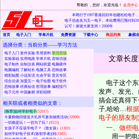
尊敬的
，您好，欢迎光临！
会员中心
本商行于1997香港回归年创建松松电子，20
电子也改名为五一电子。本站费用已预付到202
认可！谢谢大家支持！2008年
首页
电子入门
学单片机
免费资源
下载中心
商品列表
象棋
选择分类：当前分类——学习方法
电子入门
套件实验
常用资料
学习方法
文章长度
实验基础
实用电路
学单片机
音响功放
电子制作
自制仪表
网站联盟
电脑硬件
电脑编程
了解站长
电脑工具
恐怖故事
精彩贴图
小说笑话
生命宇宙
贵宾专区
综合论谈
加盟五一
电子绘图
电子软件
电子这个东
恐怖故事
经典短信
哲理故事
编程技巧
发声、发光、
电子元件
中国象棋
求职招聘
搞会还真得下
相关联或者相类似的文章：
子,哈哈…
根
[推荐]如何学好电子
(32017)
电子的朋友制
今夏购物回馈送大礼并可参加抽奖活动
(32000)
一切都是玩！一切为了玩！
(9523)
一、做些电
女孩子不应该学电子？（致女孩）
(1302)
如何学好电子技术(致初学者)[转
(1093)
用一把电烙