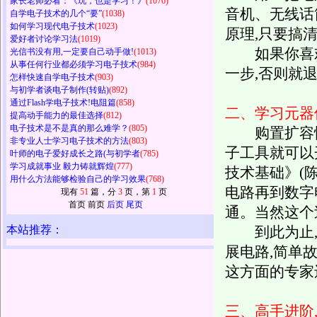
家长老师必看：《玩，也是学习！》
(1076)
音机、无线话
自学电子技术的几个“要”
(1038)
如何学习现代电子技术
(1023)
原理,只要搞
爱好者讨论学习法
(1019)
如果你喜欢上
光信书没有用,一定要自己动手做!
(1013)
从事任何行业都必须学习电子技术
(984)
一步,否则就
怎样快速自学电子技术
(903)
与初学者谈电子制作(转贴)
(892)
通过Flash学电子技术!电阻篇
(858)
二、学习元器
提高动手能力的最佳选择
(812)
电子技术是不是真的那么难学？
(805)
购置扩容性好
非专业人士学习电子技术的方法
(803)
子工具就可以
叶师的电子爱好成长之路(与初学者
(785)
学习成就事业 毅力铸就辉煌
(777)
技术基础》(
用什么方法能够检验自己的学习效果
(768)
电路再到数字
现有
51
篇，分
3
页，第
1
页
首页 前页
后页
尾页
通。当然这个
本站推荐：
到此为止,你
展电路,简单
这方面的专家
三、高手进阶