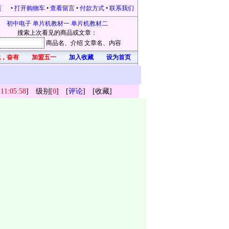
页
•
打开购物车
•
查看留言
•
付款方式
•
联系我们
初中电子
单片机教材一
单片机教材二
搜索上次看见的商品或文章：
商品名
、介绍
文章名
、内容
，奋有所获，开心每一天！凡在本站购物的，均有礼品赠送。本站为感恩新老客户不断
加盟五一
加入收藏
设为首页
 11:05:58
] 级别[
0
] [
评论
] [
收藏
]