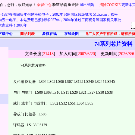
的
，您好，欢迎光临！
会员中心
验证邮箱
重登陆
退出登陆
清除COOKIE
更新本
1997香港回归年创建松松电子，2002年启用国际顶级域名 51dz.com，松松
五一电子。本站费用已预付到2027年，2004年通过工商税务等国家机关审批
家支持！2008年
下载中心
商品列表
象棋在线
在线绘图
首先在此祝广大客户学有所成，进有所就
74系列芯片资料
文章长度[
21418
] 加入时间[
2007/6/20
]
更新
时间[
2026/8/6
74系列芯片资料
反相器 驱动器 LS04 LS05 LS06 LS07 LS125 LS240 LS244 LS245
与门 与非门 LS00 LS08 LS10 LS11 LS20 LS21 LS27 LS30 LS38
或门 或非门 与或非门 LS02 LS32 LS51 LS64 LS65
异或门 比较器 LS86
译码器 LS138 LS139