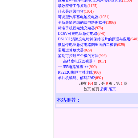
应用资料-数字电路IC全系列名称查询表
(1136)
场效应管工作原理
(1125)
什么是超级电容
(1061)
可调型汽车蓄电池充电器
(1031)
全新最简纯绿的绘电路图软件
(1008)
标准手机锂电池充电器
(978)
DC6V可充电应急灯电路
(970)
DS1302 涓流充电时钟保持芯片的原理与应用
(940
微型停电应急灯电路图里面的二极管
(929)
常用运算放大器
(929)
鉴别可控硅三个极的方法
(926)
++ 高精度电压监视器 ++
(917)
++ 555电路速查 ++
(909)
RS232C接脚与对连线
(908)
单片机编码、解码2262
(892)
现有
164
篇，分
9
页，第
1
页
首页 前页
后页
尾页
本站推荐：