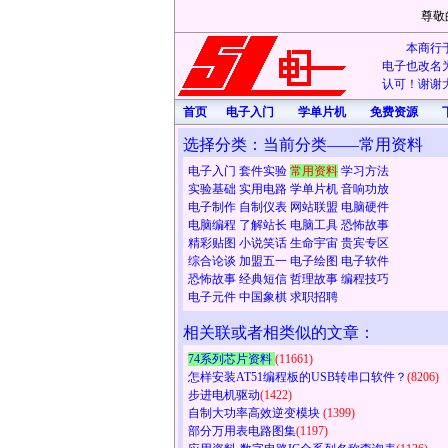
尊敬
本商行于
电子也改名为
认可！谢谢大
首页
电子入门
学单片机
免费资源
选择分类：当前分类——常用资料
电子入门
套件实验
常用资料
学习方法
实验基础
实用电路
学单片机
音响功放
电子制作
自制仪表
网站联盟
电脑硬件
电脑编程
了解站长
电脑工具
恐怖故事
精彩贴图
小说笑话
生命宇宙
贵宾专区
综合论谈
加盟五一
电子绘图
电子软件
恐怖故事
经典短信
哲理故事
编程技巧
电子元件
中国象棋
求职招聘
相关联或者相类似的文章：
74系列芯片资料
(11661)
怎样安装AT51编程板的USB转串口软件？
(8206)
步进电机驱动
(1422)
自制大功率高效逆变模块
(1399)
部分万用表电路图集
(1197)