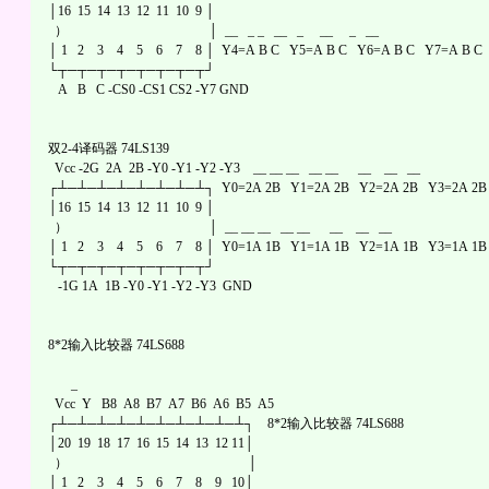
│16 15 14 13 12 11 10 9 │
） │ __ _ _ __ _ __ _ __
│ 1 2 3 4 5 6 7 8 │ Y4=A B C Y5=A B C Y6=A B C Y7=A B C
└┬─┬─┬─┬─┬─┬─┬─┬┘
A B C -CS0 -CS1 CS2 -Y7 GND
双2-4译码器 74LS139
Vcc -2G 2A 2B -Y0 -Y1 -Y2 -Y3 __ __ __ __ __ __ __ __
┌┴─┴─┴─┴─┴─┴─┴─┴┐ Y0=2A 2B Y1=2A 2B Y2=2A 2B Y3=2A 2B
│16 15 14 13 12 11 10 9 │
） │ __ __ __ __ __ __ __ __
│ 1 2 3 4 5 6 7 8 │ Y0=1A 1B Y1=1A 1B Y2=1A 1B Y3=1A 1B
└┬─┬─┬─┬─┬─┬─┬─┬┘
-1G 1A 1B -Y0 -Y1 -Y2 -Y3 GND
8*2输入比较器 74LS688
_
Vcc Y B8 A8 B7 A7 B6 A6 B5 A5
┌┴─┴─┴─┴─┴─┴─┴─┴─┴─┴┐ 8*2输入比较器 74LS688
│20 19 18 17 16 15 14 13 12 11│
） │
│ 1 2 3 4 5 6 7 8 9 10│