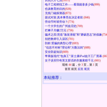
识别人才七法
(1011)
电子工程师找工作——看我能拿多少钱
(999)
也谈教育的目的
(928)
无线门磁探测器
(873)
面试对策:真本事亮在决定者前
(846)
劳动节时谁劳动？
(774)
一个大学生的广州血泪史
(769)
烂摊子月赚2万元
(756)
骗术之四:营造“激发潜能”和“磨砺意志”的假象
(754
别把教师引入误区
(701)
剖析:受骗的典型心理!
(693)
“信息不对称”理论和“大数法则”
(688)
安全防盗知识
(669)
苹果版现代“包身工”:富士康iPod血汗工厂黑幕
(66
女子误买印有英文脏话的衣服索赔千元
(661)
现有
44
篇，分
3
页，第
1
页
首页 前页
后页
尾页
本站推荐：