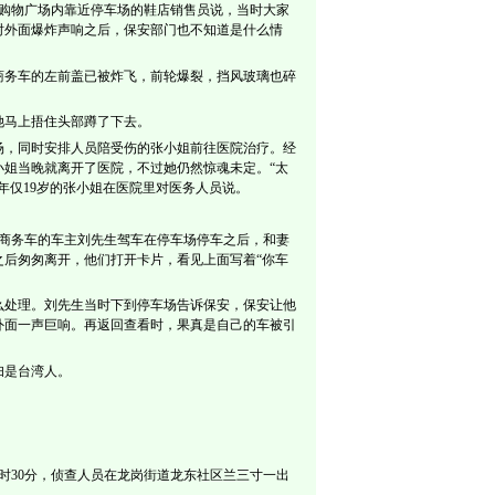
乐购物广场内靠近停车场的鞋店销售员说，当时大家
时外面爆炸声响之后，保安部门也不知道是什么情
商务车的左前盖已被炸飞，前轮爆裂，挡风玻璃也碎
她马上捂住头部蹲了下去。
场，同时安排人员陪受伤的张小姐前往医院治疗。经
姐当晚就离开了医院，不过她仍然惊魂未定。“太
年仅19岁的张小姐在医院里对医务人员说。
商务车的车主刘先生驾车在停车场停车之后，和妻
后匆匆离开，他们打开卡片，看见上面写着“你车
么处理。刘先生当时下到停车场告诉保安，保安让他
外面一声巨响。再返回查看时，果真是自己的车被引
妇是台湾人。
时30分，侦查人员在龙岗街道龙东社区兰三寸一出