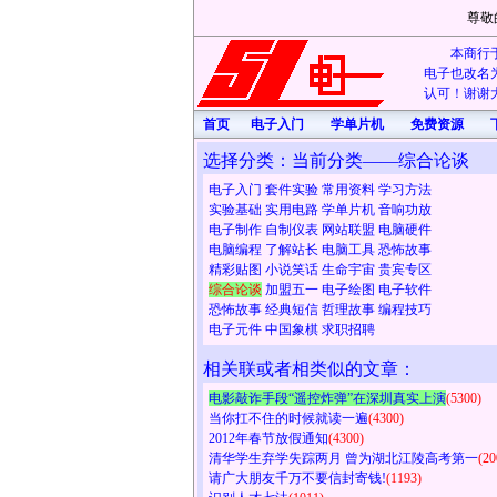
尊敬
本商行于
电子也改名为
认可！谢谢大
首页
电子入门
学单片机
免费资源
选择分类：当前分类——综合论谈
电子入门
套件实验
常用资料
学习方法
实验基础
实用电路
学单片机
音响功放
电子制作
自制仪表
网站联盟
电脑硬件
电脑编程
了解站长
电脑工具
恐怖故事
精彩贴图
小说笑话
生命宇宙
贵宾专区
综合论谈
加盟五一
电子绘图
电子软件
恐怖故事
经典短信
哲理故事
编程技巧
电子元件
中国象棋
求职招聘
相关联或者相类似的文章：
电影敲诈手段“遥控炸弹”在深圳真实上演
(5300)
当你扛不住的时候就读一遍
(4300)
2012年春节放假通知
(4300)
清华学生弃学失踪两月 曾为湖北江陵高考第一
(20
请广大朋友千万不要信封寄钱!
(1193)