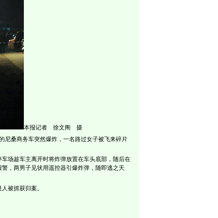
本报记者 徐文阁 摄
场的尼桑商务车突然爆炸，一名路过女子被飞来碎片
停车场趁车主离开时将炸弹放置在车头底部，随后在
报警，两男子见状用遥控器引爆炸弹，随即逃之夭
疑人被抓获归案。