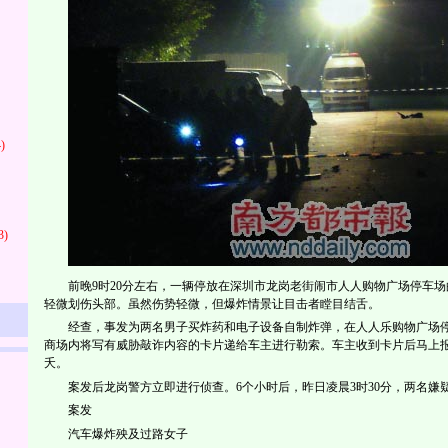
)
3)
前晚9时20分左右，一辆停放在深圳市龙岗老街闹市人人购物广场停车
轻微划伤头部。虽然伤势轻微，但爆炸情景让目击者瞠目结舌。
经查，事发为两名男子买炸药和电子设备自制炸弹，在人人乐购物广场
商场内将写有威胁敲诈内容的卡片递给车主进行勒索。车主收到卡片后马上
夭。
案发后龙岗警方立即进行侦查。6个小时后，昨日凌晨3时30分，两名嫌
案发
汽车爆炸殃及过路女子