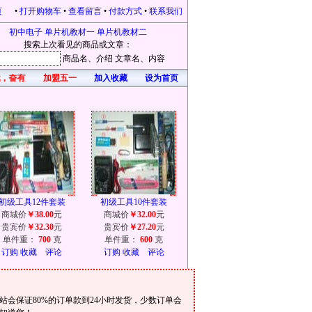
页
•
打开购物车
•
查看留言
•
付款方式
•
联系我们
初中电子
单片机教材一
单片机教材二
搜索上次看见的商品或文章：
商品名
、介绍
文章名
、内容
，奋有所获，开心每一天！凡在本站购物的，均有礼品赠送。本站为感恩新老客户不
加盟五一
加入收藏
设为首页
初级工具12件套装
初级工具10件套装
商城价
￥38.00
元
商城价
￥32.00
元
贵宾价
￥32.30
元
贵宾价
￥27.20
元
单件重：
700
克
单件重：
600
克
订购
收藏
评论
订购
收藏
评论
会保证80%的订单款到24小时发货，少数订单会