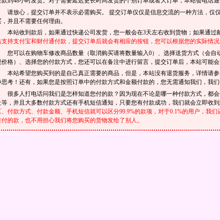
在款到48小时发货。对于需要延迟更长时间发货的个别订单或者大订单，本站会电话通
请放心，提交订单并不表示必需购买。 提交订单仅仅是信息交流的一种方法，仅
买，并且不需要任何理由。
本站收到款后，如果通过快递公司发货，您一般会在3天左右收到货物；如果通过邮
站支持支付宝和财付通付款，提交订单后就会有相应的按钮，您可以根据您的实际情况
您可以在购物车修改商品数量（取消购买请将数量输入0）、选择送货方式（会自
税价格）、选择您的付款方式，您还可以在备注中进行留言，提交订单后，本站可能会
本站希望您购买到的是自己真正需要的商品，但是，本站没有退货服务，详情请
静思考！还有，如果您是按照订单中的付款方式和金额付款的，您无需通知我们，我们
很多人打电话问我们是怎样知道您付的款？因为现在不论是哪一种付款方式，都会
址等，并且大多数付款方式还有手机短信通知，只要您有付款成功，我们就会立即收
区、付款方式、付款金额、手机短信就可以区分99.9%的款项，对于0.1%的用户，
谁付的款，也不用担心我们将您购买的货物发给了别人。