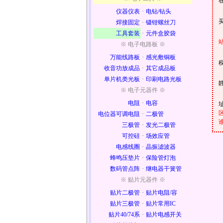
仪器仪表
·
电钻/钻头
焊接固定
·
镊钳螺丝刀
工具套装
·
元件盒胶袋
※ 电子电路板 ※
万能线路板
·
感光敷铜板
收音功放成品
·
其它成品板
单片机类光板
·
印刷电路光板
※ 电子元器件 ※
电阻
·
电容
电位器可调电阻
·
二极管
三极管
·
发光二极管
可控硅
·
场效应管
电感线圈
·
晶振滤波器
蜂鸣压垫片
·
保险管灯泡
数码管点阵
·
继电器干簧管
※ 贴片元器件 ※
贴片二极管
·
贴片电阻/容
贴片三极管
·
贴片常用IC
贴片40/74系
·
贴片电感开关