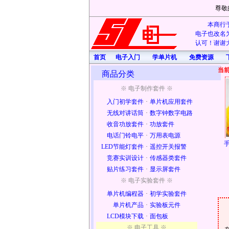
尊敬
本商行于
电子也改名为
认可！谢谢大
首页
电子入门
学单片机
免费资源
当
商品分类
※ 电子制作套件 ※
入门初学套件
·
单片机应用套件
无线对讲话筒
·
数字钟数字电路
收音功放套件
·
功放套件
电话门铃电平
·
万用表电源
手
LED节能灯套件
·
遥控开关报警
竞赛实训设计
·
传感器类套件
贴片练习套件
·
显示屏套件
※ 电子实验套件 ※
单片机编程器
·
初学实验套件
单片机产品
·
实验板元件
LCD模块下载
·
面包板
※ 电子工具 ※