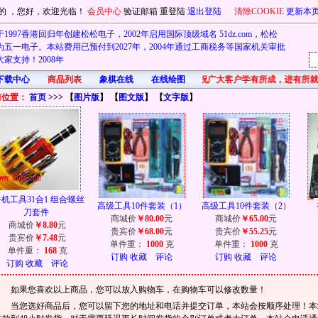
的
，您好，欢迎光临！
会员中心
验证邮箱
重登陆
退出登陆
清除COOKIE
更新本
1997香港回归年创建松松电子，2002年启用国际顶级域名 51dz.com，松松
五一电子。本站费用已预付到2027年，2004年通过工商税务等国家机关审批
家支持！2008年
下载中心
商品列表
象棋在线
在线绘图
首先在此祝广大客户学有所成，进有所就
前位置：
首页
>>> 【
图片版
】 【
图文版
】 【
文字版
】
机工具31合1 组合螺丝
高级工具10件套装（1）
高级工具10件套装（2）
刀套件
商城价
￥80.00
元
商城价
￥65.00
元
商城价
￥8.80
元
贵宾价
￥68.00
元
贵宾价
￥55.25
元
贵宾价
￥7.48
元
单件重：
1000
克
单件重：
1000
克
单件重：
168
克
订购
收藏
评论
订购
收藏
评论
订购
收藏
评论
如果您喜欢以上商品，您可以放入购物车，在购物车可以修改数量！
当您选好商品后，您可以留下您的地址和电话并提交订单，本站会按顺序处理！本站