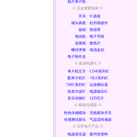
贴片单片机
·
※ 五金塑胶线材 ※
开关
·
IC插座
插头插座
·
杜邦插接件
旋钮
·
热缩管
电动机
·
电子导线
连接线
·
散热片
螺丝弹簧
·
电池盒扣
电子制作盒
·
※ 集成电路IC ※
单片机芯片
·
CD40系列IC
配单片机IC
·
74LS系列IC
74HC系列IC
·
运放耦合器
收发功放IC
·
电源稳压IC
音乐动物IC
·
LED芯片
※ 模组传感器 ※
特色传感模块
·
无线模块开关
传感测试探头
·
气温湿传感器
※ 日常电子产品 ※
电源变压器
·
图书管资料