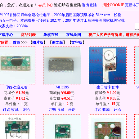
的
，您好，欢迎光临！
会员中心
验证邮箱
重登陆
退出登陆
清除COOKIE
更新本
1997香港回归年创建松松电子，2002年启用国际顶级域名 51dz.com，松松
五一电子。本站费用已预付到2027年，2004年通过工商税务等国家机关审批
家支持！2008年
下载中心
商品列表
象棋在线
在线绘图
首先在此祝广大客户学有所成，进有所
前位置：
首页
>>> 【
图片版
】 【
图文版
】 【
文字版
】
你好欢迎光临
74Hc595
生日贺卡套件
商城价
￥1.20
元
商城价
￥0.60
元
商城价
￥1.00
元
贵宾价
￥1.02
元
贵宾价
￥0.51
元
贵宾价
￥0.85
元
单件重：
1
克
单件重：
2
克
单件重：
15
克
订购
收藏
评论
订购
收藏
评论
订购
收藏
评论