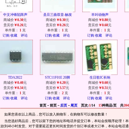
中文冲锋陷阵声
圣旦三曲双音-触发
羊叫动物声
商城价
￥0.30
元
商城价
￥0.30
元
商城价
￥0.80
元
贵宾价
￥0.26
元
贵宾价
￥0.26
元
贵宾价
￥0.68
元
单件重：
1
克
单件重：
1
克
单件重：
1
克
订购
收藏
评论
订购
收藏
评论
订购
收藏
评论
TDA2822
STC11F01E 20脚
生日歌IC长响
商城价
￥0.40
元
商城价
￥4.20
元
商城价
￥0.60
元
贵宾价
￥0.34
元
贵宾价
￥3.57
元
贵宾价
￥0.51
元
单件重：
1
克
单件重：
2
克
单件重：
1
克
订购
收藏
评论
订购
收藏
评论
订购
收藏
评论
首页－前页－
后页
－
尾页
页次:
1
/14
15
种商品/页 共
204
如果您喜欢以上商品，您可以放入购物车，在购物车可以修改数量！
当您选好商品后，您可以留下您的地址和电话并提交订单，本站会按顺序处理！本站
在款到48小时发货。对于需要延迟更长时间发货的个别订单或者大订单，本站会电话通