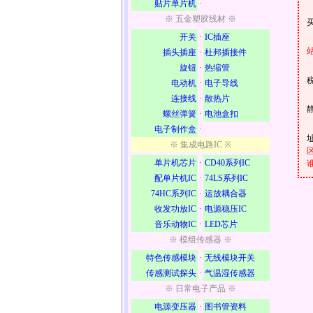
贴片单片机
·
※ 五金塑胶线材 ※
开关
·
IC插座
插头插座
·
杜邦插接件
旋钮
·
热缩管
电动机
·
电子导线
连接线
·
散热片
螺丝弹簧
·
电池盒扣
电子制作盒
·
※ 集成电路IC ※
单片机芯片
·
CD40系列IC
配单片机IC
·
74LS系列IC
74HC系列IC
·
运放耦合器
收发功放IC
·
电源稳压IC
音乐动物IC
·
LED芯片
※ 模组传感器 ※
特色传感模块
·
无线模块开关
传感测试探头
·
气温湿传感器
※ 日常电子产品 ※
电源变压器
·
图书管资料