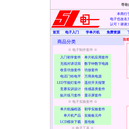
尊敬
本商行于
电子也改名为
认可！谢谢大
首页
电子入门
学单片机
免费资源
当
商品分类
※ 电子制作套件 ※
入门初学套件
·
单片机应用套件
无线对讲话筒
·
数字钟数字电路
收音功放套件
·
功放套件
电话门铃电平
·
万用表电源
LED节能灯套件
·
遥控开关报警
竞赛实训设计
·
传感器类套件
贴片练习套件
·
显示屏套件
※ 电子实验套件 ※
单片机编程器
·
初学实验套件
单片机产品
·
实验板元件
LCD模块下载
·
面包板
※ 电子工具 ※