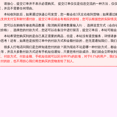
请放心，提交订单并不表示必需购买。 提交订单仅仅是信息交流的一种方法，仅
买，并且不需要任何理由。
本站收到款后，如果通过快递公司发货，您一般会在3天左右收到货物；如果通过邮
站支持支付宝和财付通付款，提交订单后就会有相应的按钮，您可以根据您的实际情况
您可以在购物车修改商品数量（取消购买请将数量输入0）、选择送货方式（会自
税价格）、选择您的付款方式，您还可以在备注中进行留言，提交订单后，本站可能会
本站希望您购买到的是自己真正需要的商品，但是，本站没有退货服务，详情请
静思考！还有，如果您是按照订单中的付款方式和金额付款的，您无需通知我们，我们
很多人打电话问我们是怎样知道您付的款？因为现在不论是哪一种付款方式，都会
址等，并且大多数付款方式还有手机短信通知，只要您有付款成功，我们就会立即收
区、付款方式、付款金额、手机短信就可以区分99.9%的款项，对于0.1%的用户，
谁付的款，也不用担心我们将您购买的货物发给了别人。