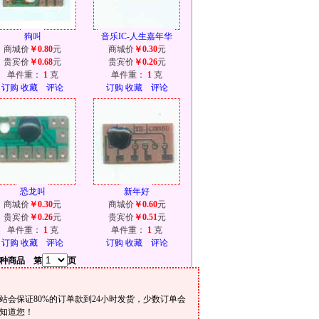
狗叫
音乐IC-人生嘉年华
商城价
￥0.80
元
商城价
￥0.30
元
贵宾价
￥0.68
元
贵宾价
￥0.26
元
单件重：
1
克
单件重：
1
克
订购
收藏
评论
订购
收藏
评论
恐龙叫
新年好
商城价
￥0.30
元
商城价
￥0.60
元
贵宾价
￥0.26
元
贵宾价
￥0.51
元
单件重：
1
克
单件重：
1
克
订购
收藏
评论
订购
收藏
评论
种商品 第
页
会保证80%的订单款到24小时发货，少数订单会
知道您！