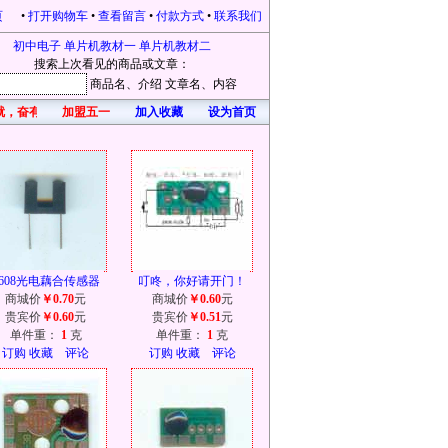
页
•
打开购物车
•
查看留言
•
付款方式
•
联系我们
初中电子
单片机教材一
单片机教材二
搜索上次看见的商品或文章：
商品名
、介绍
文章名
、内容
就，奋有所获，开心每一天！凡在本站购物的，均有礼品赠送。本站为感恩新老客户不
加盟五一
加入收藏
设为首页
9608光电藕合传感器
叮咚，你好请开门！
商城价
￥0.70
元
商城价
￥0.60
元
贵宾价
￥0.60
元
贵宾价
￥0.51
元
单件重：
1
克
单件重：
1
克
订购
收藏
评论
订购
收藏
评论