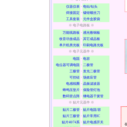
仪器仪表
·
电钻/钻头
焊接固定
·
镊钳螺丝刀
工具套装
·
元件盒胶袋
※ 电子电路板 ※
万能线路板
·
感光敷铜板
收音功放成品
·
其它成品板
单片机类光板
·
印刷电路光板
※ 电子元器件 ※
电阻
·
电容
电位器可调电阻
·
二极管
三极管
·
发光二极管
可控硅
·
场效应管
电感线圈
·
晶振滤波器
蜂鸣压垫片
·
保险管灯泡
数码管点阵
·
继电器干簧管
※ 贴片元器件 ※
贴片二极管
·
贴片电阻/容
贴片三极管
·
贴片常用IC
贴片40/74系
·
贴片电感开关