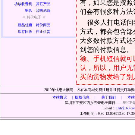
有，如果您是按照
功放收音机
·
其它产品
们会有很多种方法
喇叭
·
音响炮筒
※ 特价电子 ※
很多人打电话问
新品优惠
·
特价商品
方式，都会包含部
库存回收
·
停止供货
大多数付款方式还
到您的付款信息。
额、手机短信就可以
认，所以，用户无
买的货物发给了别
2010年优惠大酬宾：凡在本商城免费注册并且提交订
本站协议 ｜
版权信息 ｜ 关于我们 ｜ 本站
深圳市宝安区西乡五壹电子商行——
粤ICP备
E-mail：
51dz$163.co
工作时间：9:30-12:00和13:30-17