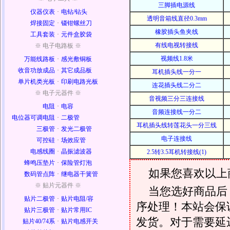
三脚插电源线
仪器仪表
·
电钻/钻头
透明音箱线直径0.3mm
焊接固定
·
镊钳螺丝刀
橡胶插头鱼夹线
工具套装
·
元件盒胶袋
有线电视转接线
※ 电子电路板 ※
视频线1.8米
万能线路板
·
感光敷铜板
收音功放成品
·
其它成品板
耳机插头线一分一
单片机类光板
·
印刷电路光板
连花插头线二分二
※ 电子元器件 ※
音视频三分三连接线
电阻
·
电容
音频连接线一分二
电位器可调电阻
·
二极管
耳机插头线转莲花头一分三线
三极管
·
发光二极管
电子连接线
可控硅
·
场效应管
电感线圈
·
晶振滤波器
2.5转3.5耳机转接线(1)
蜂鸣压垫片
·
保险管灯泡
如果您喜欢以上
数码管点阵
·
继电器干簧管
※ 贴片元器件 ※
当您选好商品后
贴片二极管
·
贴片电阻/容
序处理！本站会保证
贴片三极管
·
贴片常用IC
发货。对于需要延
贴片40/74系
·
贴片电感开关