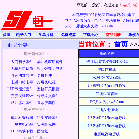
尊敬的
，您好，欢迎光临！
会员中心
本商行于1997香港回归年创建松松电子，20
电子也改名为五一电子。本站费用已预付到202
认可！谢谢大家支持！2008年
首页
电子入门
学单片机
免费资源
下载中心
商品列表
象棋
当前位置：
首页
>>
商品分类
商品名称
※ 电子制作套件 ※
特价USB转5P接口数据线
入门初学套件
·
单片机应用套件
无线对讲话筒
·
数字钟数字电路
串口连接线
收音功放套件
·
功放套件
公对公4芯USB线
电话门铃电平
·
万用表电源
USB转DC2.5mm电源线
LED节能灯套件
·
遥控开关报警
带线保险管座
竞赛实训设计
·
传感器类套件
DC插头线小头3.5mm
贴片练习套件
·
显示屏套件
※ 电子实验套件 ※
二插头电源线
单片机编程器
·
初学实验套件
USB转DC5.5mm电源线
单片机产品
·
实验板元件
USB转DC3.5mm电源线
LCD模块下载
·
面包板
电脑电器电源线
※ 电子工具 ※