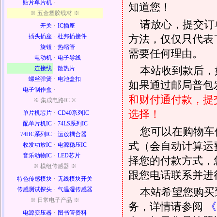
贴片单片机
·
知道您！
※ 五金塑胶线材 ※
请放心，提交订
开关
·
IC插座
方法，仅仅只代表
插头插座
·
杜邦插接件
旋钮
·
热缩管
需要任何理由。
电动机
·
电子导线
本站收到款后，
连接线
·
散热片
螺丝弹簧
·
电池盒扣
如果通过邮局普包发
电子制作盒
·
和财付通付款，提
※ 集成电路IC ※
选择！
单片机芯片
·
CD40系列IC
配单片机IC
·
74LS系列IC
您可以在购物车
74HC系列IC
·
运放耦合器
式（会自动计算运
收发功放IC
·
电源稳压IC
音乐动物IC
·
LED芯片
择您的付款方式，
※ 模组传感器 ※
跟您电话联系并进
特色传感模块
·
无线模块开关
传感测试探头
·
气温湿传感器
本站希望您购买
※ 日常电子产品 ※
务，详情请参阅
《
电源变压器
·
图书管资料