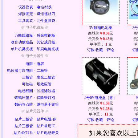
仪器仪表
·
电钻/钻头
焊接固定
·
镊钳螺丝刀
工具套装
·
元件盒胶袋
※ 电子电路板 ※
3V钮扣电池座
3
商城价
￥0.50
元
商
万能线路板
·
感光敷铜板
贵宾价
￥0.43
元
贵
收音功放成品
·
其它成品板
单件重：
1
克
单
单片机类光板
·
印刷电路光板
订购
收藏
评论
订
※ 电子元器件 ※
电阻
·
电容
电位器可调电阻
·
二极管
三极管
·
发光二极管
可控硅
·
场效应管
电感线圈
·
晶振滤波器
蜂鸣压垫片
·
保险管灯泡
5号6V电池盒（背）
商城价
￥1.50
元
商
数码管点阵
·
继电器干簧管
贵宾价
￥1.28
元
贵
※ 贴片元器件 ※
单件重：
11
克
贴片二极管
·
贴片电阻/容
订购
收藏
评论
订
贴片三极管
·
贴片常用IC
如果您喜欢以上
贴片40/74系
·
贴片电感开关