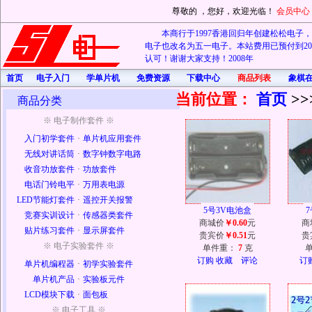
尊敬的
，您好，欢迎光临！
会员中心
本商行于1997香港回归年创建松松电子，20
电子也改名为五一电子。本站费用已预付到202
认可！谢谢大家支持！2008年
首页
电子入门
学单片机
免费资源
下载中心
商品列表
象棋
当前位置：
首页
>>
商品分类
※ 电子制作套件 ※
入门初学套件
·
单片机应用套件
无线对讲话筒
·
数字钟数字电路
收音功放套件
·
功放套件
电话门铃电平
·
万用表电源
LED节能灯套件
·
遥控开关报警
5号3V电池盒
竞赛实训设计
·
传感器类套件
商城价
￥0.60
元
商
贴片练习套件
·
显示屏套件
贵宾价
￥0.51
元
贵
※ 电子实验套件 ※
单件重：
7
克
订购
收藏
评论
订
单片机编程器
·
初学实验套件
单片机产品
·
实验板元件
LCD模块下载
·
面包板
※ 电子工具 ※