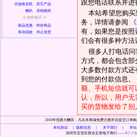
跟您电话联系并进
功放收音机
·
其它产品
喇叭
·
音响炮筒
本站希望您购买
※ 特价电子 ※
务，详情请参阅
《
新品优惠
·
特价商品
有，如果您是按照
库存回收
·
停止供货
们会有很多种方法
很多人打电话问
方式，都会包含部
大多数付款方式还
到您的付款信息。
额、手机短信就可以
认，所以，用户无
买的货物发给了别
2010年优惠大酬宾：凡在本商城免费注册并且提交订
本站协议 ｜
版权信息 ｜ 关于我们 ｜ 本站
深圳市宝安区西乡五壹电子商行——
粤ICP备