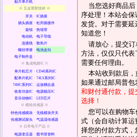
贴片单片机
·
当您选好商品后
※ 五金塑胶线材 ※
序处理！本站会保证
开关
·
IC插座
发货。对于需要延
插头插座
·
杜邦插接件
旋钮
·
热缩管
知道您！
电动机
·
电子导线
请放心，提交订
连接线
·
散热片
螺丝弹簧
·
电池盒扣
方法，仅仅只代表
电子制作盒
·
需要任何理由。
※ 集成电路IC ※
单片机芯片
·
CD40系列IC
本站收到款后，
配单片机IC
·
74LS系列IC
如果通过邮局普包发
74HC系列IC
·
运放耦合器
和财付通付款，提
收发功放IC
·
电源稳压IC
音乐动物IC
·
LED芯片
选择！
※ 模组传感器 ※
您可以在购物车
特色传感模块
·
无线模块开关
式（会自动计算运
传感测试探头
·
气温湿传感器
※ 日常电子产品 ※
择您的付款方式，
电源变压器
·
图书管资料