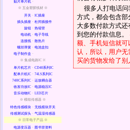
贴片单片机
·
很多人打电话问
※ 五金塑胶线材 ※
方式，都会包含部
开关
·
IC插座
插头插座
·
杜邦插接件
大多数付款方式还
旋钮
·
热缩管
到您的付款信息。
电动机
·
电子导线
连接线
·
散热片
额、手机短信就可以
螺丝弹簧
·
电池盒扣
认，所以，用户无
电子制作盒
·
买的货物发给了别
※ 集成电路IC ※
单片机芯片
·
CD40系列IC
配单片机IC
·
74LS系列IC
74HC系列IC
·
运放耦合器
收发功放IC
·
电源稳压IC
音乐动物IC
·
LED芯片
※ 模组传感器 ※
特色传感模块
·
无线模块开关
传感测试探头
·
气温湿传感器
※ 日常电子产品 ※
电源变压器
·
图书管资料