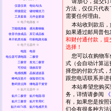
请放心，提交订
仪器仪表
·
电钻/钻头
方法，仅仅只代表
焊接固定
·
镊钳螺丝刀
需要任何理由。
工具套装
·
元件盒胶袋
※ 电子电路板 ※
本站收到款后，
万能线路板
·
感光敷铜板
如果通过邮局普包发
收音功放成品
·
其它成品板
和财付通付款，提
单片机类光板
·
印刷电路光板
※ 电子元器件 ※
选择！
电阻
·
电容
您可以在购物车
电位器可调电阻
·
二极管
式（会自动计算运
三极管
·
发光二极管
可控硅
·
场效应管
择您的付款方式，
电感线圈
·
晶振滤波器
跟您电话联系并进
蜂鸣压垫片
·
保险管灯泡
数码管点阵
·
继电器干簧管
本站希望您购买
※ 贴片元器件 ※
务，详情请参阅
《
贴片二极管
·
贴片电阻/容
有，如果您是按照
贴片三极管
·
贴片常用IC
贴片40/74系
·
贴片电感开关
们会有很多种方法