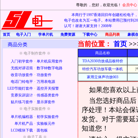
尊敬的
，您好，欢迎光临！
会员中心
本商行于1997香港回归年创建松松电子，20
电子也改名为五一电子。本站费用已预付到202
认可！谢谢大家支持！2008年
首页
电子入门
学单片机
免费资源
下载中心
商品列表
象棋
当前位置：
首页
>>
商品分类
商品名称
※ 电子制作套件 ※
TDA2030功放成品板特价
入门初学套件
·
单片机应用套件
无线对讲话筒
·
数字钟数字电路
特价汽车功放车载一体机
收音功放套件
·
功放套件
家用立体声功放003
电话门铃电平
·
万用表电源
如果您喜欢以上
LED节能灯套件
·
遥控开关报警
竞赛实训设计
·
传感器类套件
当您选好商品后
贴片练习套件
·
显示屏套件
序处理！本站会保证
※ 电子实验套件 ※
单片机编程器
·
初学实验套件
发货。对于需要延
单片机产品
·
实验板元件
知道您！
LCD模块下载
·
面包板
※ 电子工具 ※