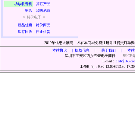
功放收音机
·
其它产品
喇叭
·
音响炮筒
※ 特价电子 ※
新品优惠
·
特价商品
库存回收
·
停止供货
2010年优惠大酬宾：凡在本商城免费注册并且提交订
本站协议 ｜
版权信息 ｜ 关于我们 ｜ 本站
深圳市宝安区西乡五壹电子商行——
粤ICP备
E-mail：
51dz$163.co
工作时间：9:30-12:00和13:30-17